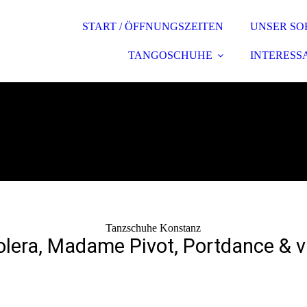
START / ÖFFNUNGSZEITEN
UNSER SO
TANGOSCHUHE
INTERESS
Tanzschuhe Konstanz
olera, Madame Pivot, Portdance & v