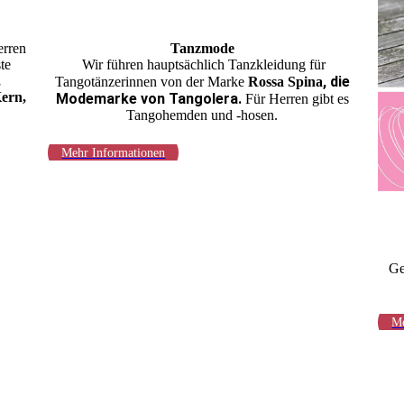
erren
Tanzmode
te
Wir führen hauptsächlich Tanzkleidung für
,
,
die
Tangotänzerinnen von der Marke
Rossa Spina
ern,
Modemarke von
Tangolera
.
Für Herren gibt es
Tangohemden und -hosen.
Mehr Informationen
Ge
Me